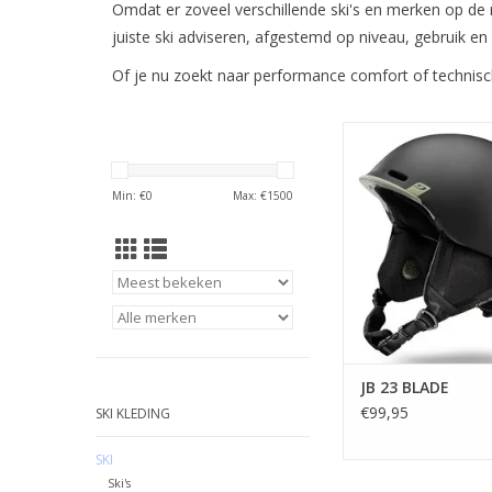
Omdat er zoveel verschillende ski's en merken op de 
juiste ski adviseren, afgestemd op niveau, gebruik en
Of je nu zoekt naar performance comfort of technische
Skihelm
TOEVOEGEN AAN WI
Min: €
0
Max: €
1500
JB 23 BLADE
€99,95
SKI KLEDING
SKI
Ski's