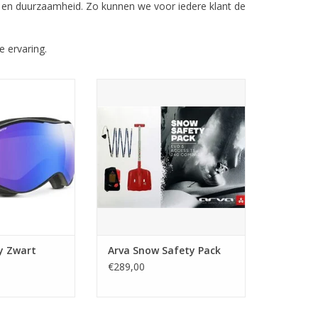
ik en duurzaamheid. Zo kunnen we voor iedere klant de
e ervaring.
tochromatisch,
https://republik.webshopapp.com/admin/products/
mes
offset=0#modal_image_preview_313112142
TOEVOEGEN AAN WINKELWAGEN
y Zwart
Arva Snow Safety Pack
€289,00