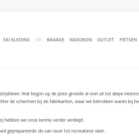
SKI KLEDING
SKI
BAGAGE
KADOBON
OUTLET
FIETSEN
rijdskien. Wat begon op de piste groeide al snel uit tot diepe interes
hter de schermen bij ski fabrikanten, waar we betrokken waren bij he
ais) hebben we onze kennis verder verdiept.
d geprepareerde ski van racer tot recreatieve skiër.