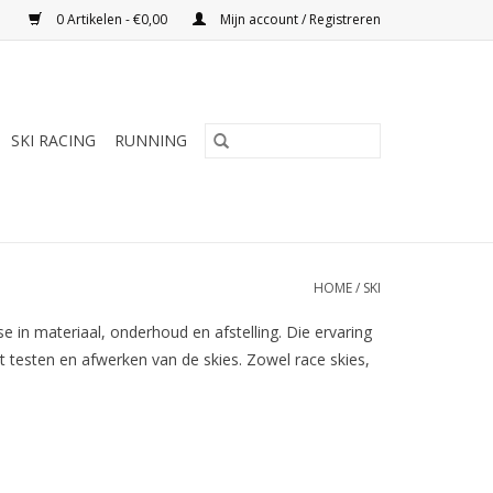
0 Artikelen - €0,00
Mijn account / Registreren
SKI RACING
RUNNING
HOME
/
SKI
se in materiaal, onderhoud en afstelling. Die ervaring
t testen en afwerken van de skies. Zowel race skies,