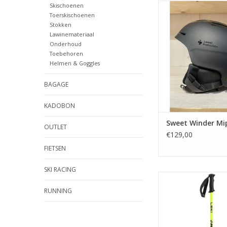
Sweet Winder 
Skischoenen
Toerskischoenen
TOEVOEGEN AAN WI
Stokken
Lawinemateriaal
Onderhoud
Toebehoren
Helmen & Goggles
BAGAGE
KADOBON
Sweet Winder Mi
OUTLET
€129,00
FIETSEN
SKI RACING
Skistok kid
RUNNING