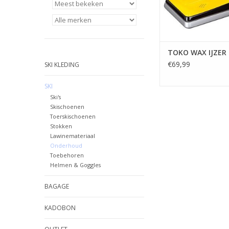
TOKO WAX IJZER
€69,99
SKI KLEDING
SKI
Ski's
Skischoenen
Toerskischoenen
Stokken
Lawinemateriaal
Onderhoud
Toebehoren
Helmen & Goggles
BAGAGE
KADOBON