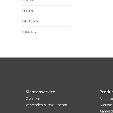
OUTLET
FIETSEN
SKI RACING
RUNNING
Klantenservice
Produ
Over ons
Alle pro
Verzenden & retourneren
Nieuwe 
Aanbied