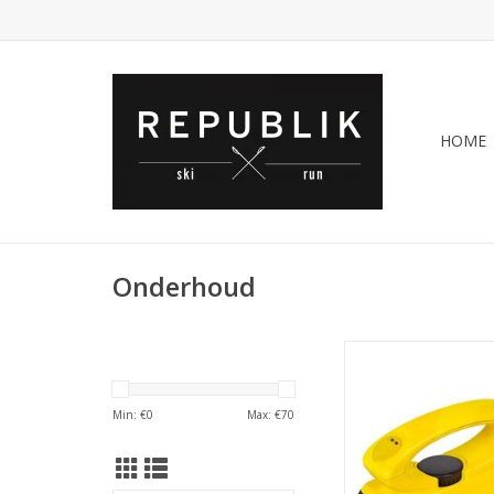
HOME
Onderhoud
WAXIJZER
TOEVOEGEN AAN WI
Min: €
0
Max: €
70