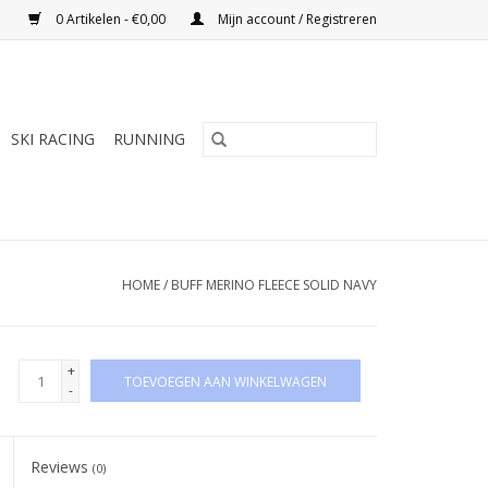
0 Artikelen - €0,00
Mijn account / Registreren
SKI RACING
RUNNING
HOME
/
BUFF MERINO FLEECE SOLID NAVY
+
TOEVOEGEN AAN WINKELWAGEN
-
Reviews
(0)