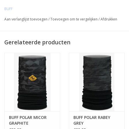
temperatuur regulerende en geurbestendige eigenschappen van
BUFF
Merino, hebben we een veelzijdig product gecreëerd voor de
wintersporters, kampeerders, wandelaars, boomknuffelaars en
Aan verlanglijst toevoegen
/
Toevoegen om te vergelijken
/
Afdrukken
natuurliefhebbers die zich het meest thuis voelen in het wild.
Gerelateerde producten
BUFF POLAR MICOR
BUFF POLAR RABEY
GRAPHITE
GREY