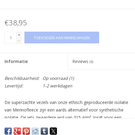
€38,95
+
TOEVOEGEN AAN WINKELWAGEN
-
Informatie
Reviews
(0)
Beschikbaarheid:
Op voorraad
(1)
Levertijd:
1-2 werkdagen
De superzachte vezels van onze ethisch geproduceerde isolatie
van Merinofleece zijn een aards alternatief voor synthetische
isolatie. De iets zwaardere wol van 315 g/m² zorgt voor een
supergezellig halsstuk. Door onze innovatieve, iconische,
naadloze constructie te combineren met de natuurlijke