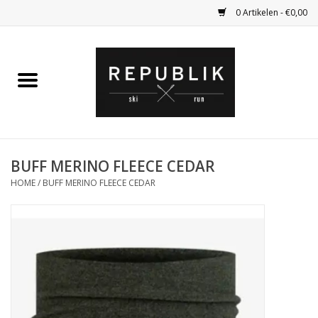
0 Artikelen - €0,00
Home
Ski Kleding
Ski
BUFF MERINO FLEECE CEDAR
HOME
/
BUFF MERINO FLEECE CEDAR
Bagage
Kadobon
Outlet
Fietsen