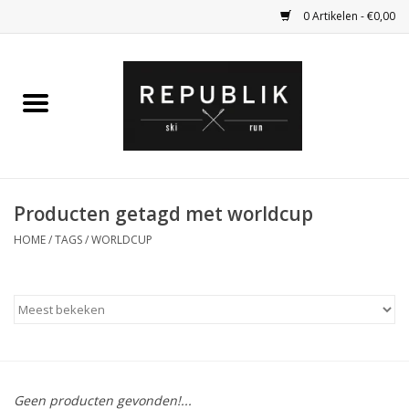
0 Artikelen - €0,00
Home
Ski Kleding
Ski
Producten getagd met worldcup
HOME
/
TAGS
/
WORLDCUP
Bagage
Kadobon
Outlet
Fietsen
Geen producten gevonden!...