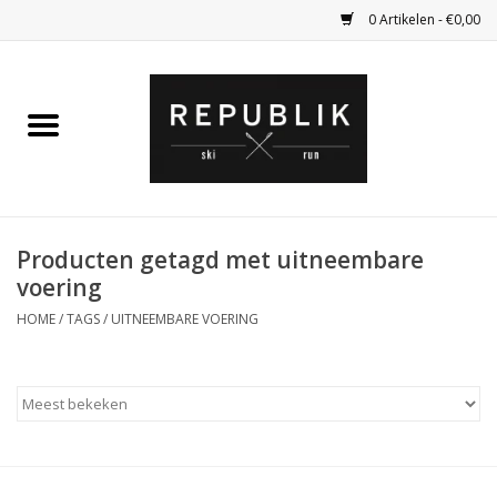
0 Artikelen - €0,00
Home
Ski Kleding
Ski
Producten getagd met uitneembare
voering
Bagage
HOME
/
TAGS
/
UITNEEMBARE VOERING
Kadobon
Outlet
Fietsen