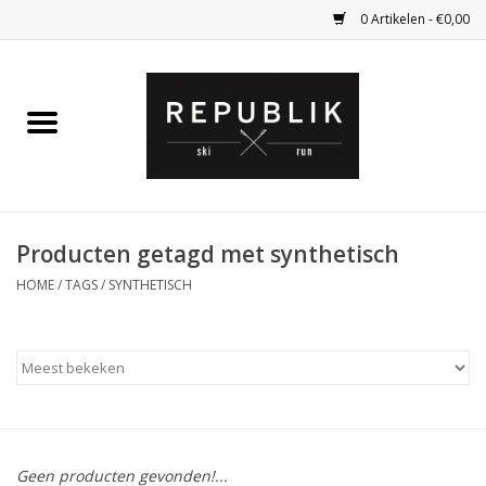
0 Artikelen - €0,00
Home
Ski Kleding
Ski
Producten getagd met synthetisch
HOME
/
TAGS
/
SYNTHETISCH
Bagage
Kadobon
Outlet
Fietsen
Geen producten gevonden!...