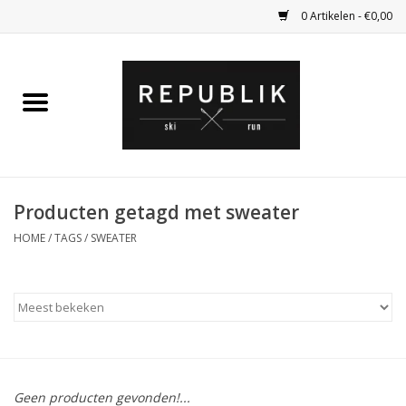
0 Artikelen - €0,00
Home
Ski Kleding
Ski
Producten getagd met sweater
HOME
/
TAGS
/
SWEATER
Bagage
Kadobon
Outlet
Fietsen
Geen producten gevonden!...