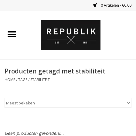
0 Artikelen - €0,00
Home
Ski Kleding
Ski
Producten getagd met stabiliteit
HOME
/
TAGS
/
STABILITEIT
Bagage
Kadobon
Outlet
Fietsen
Geen producten gevonden!...