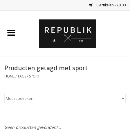
0 Artikelen - €0,00
Home
Ski Kleding
Ski
Producten getagd met sport
HOME
/
TAGS
/
SPORT
Bagage
Kadobon
Outlet
Fietsen
Geen producten gevonden!...