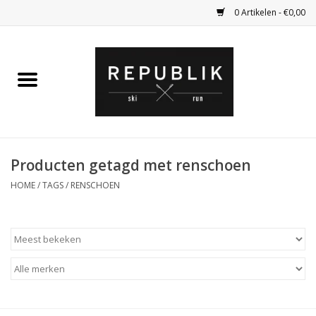
0 Artikelen - €0,00
Home
Ski Kleding
Ski
Producten getagd met renschoen
HOME
/
TAGS
/
RENSCHOEN
Bagage
Kadobon
Outlet
Fietsen