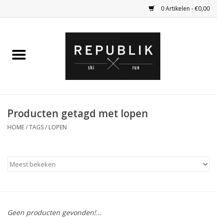
0 Artikelen - €0,00
Home
Ski Kleding
Ski
Producten getagd met lopen
HOME
/
TAGS
/
LOPEN
Bagage
Kadobon
Outlet
Fietsen
Geen producten gevonden!...