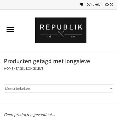
0 Artikelen - €0,00
Home
Ski Kleding
Ski
Producten getagd met longsleve
HOME
/
TAGS
/
LONGSLEVE
Bagage
Kadobon
Outlet
Fietsen
Geen producten gevonden!...