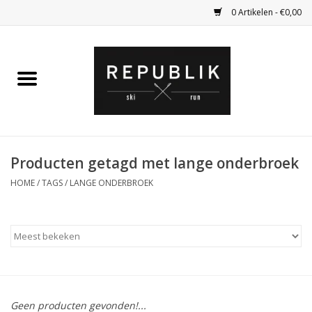
0 Artikelen - €0,00
Home
Ski Kleding
Ski
Producten getagd met lange onderbroek
HOME
/
TAGS
/
LANGE ONDERBROEK
Bagage
Kadobon
Outlet
Fietsen
Geen producten gevonden!...