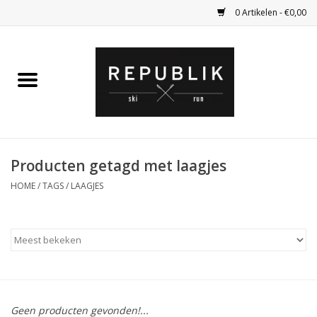
0 Artikelen - €0,00
Home
Ski Kleding
Ski
Producten getagd met laagjes
HOME
/
TAGS
/
LAAGJES
Bagage
Kadobon
Outlet
Fietsen
Geen producten gevonden!...