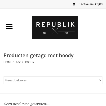
0 Artikelen - €0,00
Home
Ski Kleding
Ski
Producten getagd met hoody
HOME
/
TAGS
/
HOODY
Bagage
Kadobon
Outlet
Fietsen
Geen producten gevonden!...