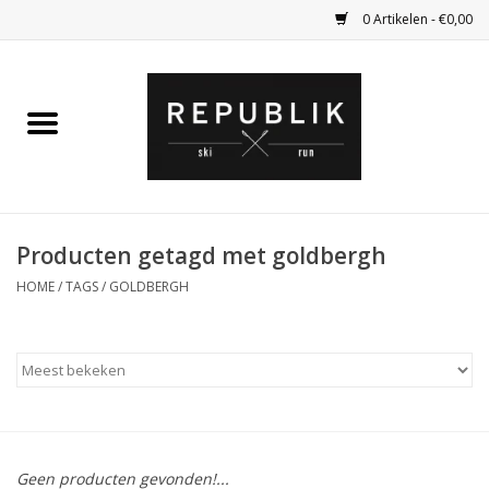
0 Artikelen - €0,00
Home
Ski Kleding
Ski
Producten getagd met goldbergh
HOME
/
TAGS
/
GOLDBERGH
Bagage
Kadobon
Outlet
Fietsen
Geen producten gevonden!...