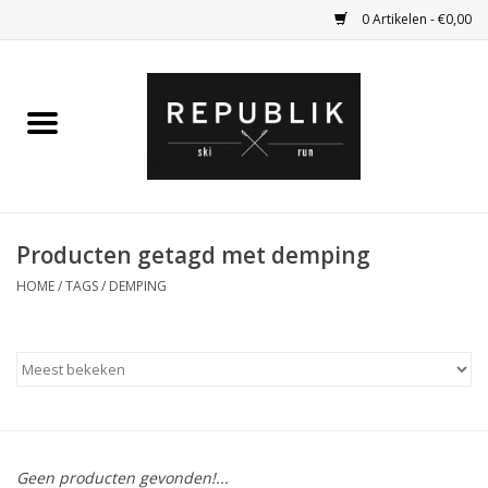
0 Artikelen - €0,00
Home
Ski Kleding
Ski
Producten getagd met demping
HOME
/
TAGS
/
DEMPING
Bagage
Kadobon
Outlet
Fietsen
Geen producten gevonden!...