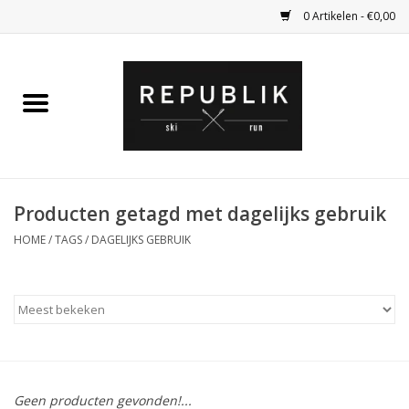
0 Artikelen - €0,00
Home
Ski Kleding
Ski
Producten getagd met dagelijks gebruik
HOME
/
TAGS
/
DAGELIJKS GEBRUIK
Bagage
Kadobon
Outlet
Fietsen
Geen producten gevonden!...