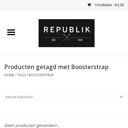
0 Artikelen - €0,00
Home
Ski Kleding
Ski
Producten getagd met Boosterstrap
HOME
/
TAGS
/
BOOSTERSTRAP
Bagage
Kadobon
Outlet
Fietsen
Geen producten gevonden!...