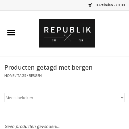
0 Artikelen - €0,00
Home
Ski Kleding
Ski
Producten getagd met bergen
HOME
/
TAGS
/
BERGEN
Bagage
Kadobon
Outlet
Fietsen
Geen producten gevonden!...