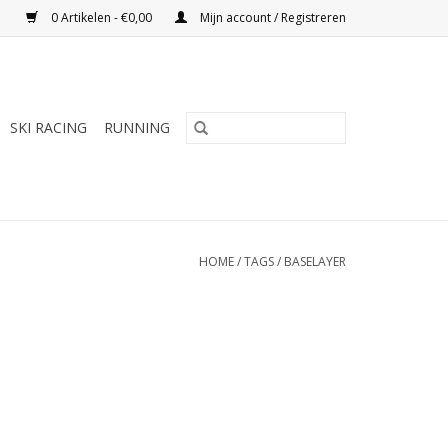
0 Artikelen - €0,00
Mijn account / Registreren
SKI RACING
RUNNING
HOME
/
TAGS
/
BASELAYER