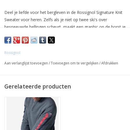
Deel je liefde voor het bergleven in de Rossignol Signature Knit
Sweater voor heren. Zelfs als je niet op twee ski's over
besneeuwde hellingen scheurt, maakt een graphic op de borst je
passie duidelijk. Koel weer is geen partij voor de hoge kraag en
de luxueuze mix van merino en kasjmier.
Rossignol
Aan verlanglijst toevoegen
/
Toevoegen om te vergelijken
/
Afdrukken
Gerelateerde producten