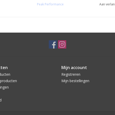
Peak Performance
Aan verlan
cten
Mijn account
ducten
Registreren
producten
Mijn bestellingen
ingen
d