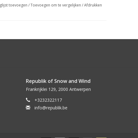
glijst toevoegen
/
Toevoegen om te vergelijken
/
Afdrukken
Republik of Snow and Wind
Frankrijklei 129, 2000 Antwerpen
+3232322117
info@republik.be