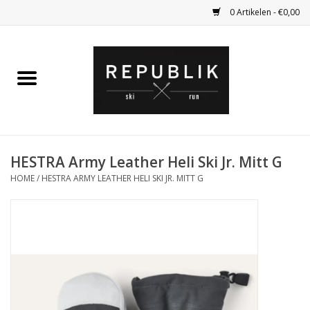
0 Artikelen - €0,00
Home
Ski Kleding
Ski
HESTRA Army Leather Heli Ski Jr. Mitt G
HOME
/
HESTRA ARMY LEATHER HELI SKI JR. MITT G
Bagage
Kadobon
Outlet
Fietsen