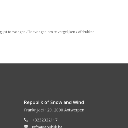
glijst toevoegen
/
Toevoegen om te vergelijken
/
Afdrukken
Republik of Snow and Wind
Frankrijklei 129, 2000 Antwerpen
+3232322117
info@republik.be