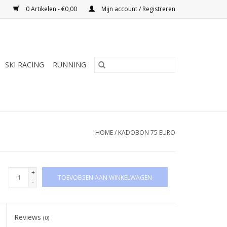
0 Artikelen - €0,00
Mijn account / Registreren
SKI RACING
RUNNING
HOME
/
KADOBON 75 EURO
+
TOEVOEGEN AAN WINKELWAGEN
-
Reviews
(0)