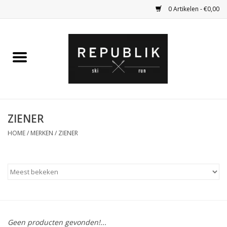
0 Artikelen - €0,00
Home
Ski Kleding
Ski
ZIENER
HOME
/
MERKEN
/
ZIENER
Bagage
Kadobon
Outlet
Fietsen
Geen producten gevonden!...