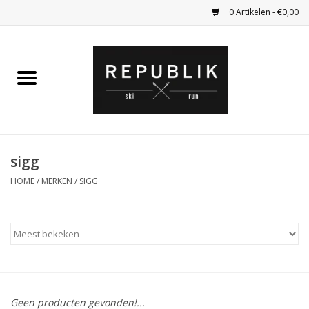
0 Artikelen - €0,00
Home
Ski Kleding
Ski
sigg
HOME
/
MERKEN
/
SIGG
Bagage
Kadobon
Outlet
Fietsen
Geen producten gevonden!...