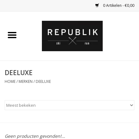
0 Artikelen - €0,00
Home
Ski Kleding
Ski
DEELUXE
HOME
/
MERKEN
/
DEELUXE
Bagage
Kadobon
Outlet
Fietsen
Geen producten gevonden!...