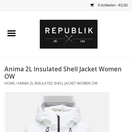
0 Artikelen - €0,00
Home
Ski Kleding
Ski
Anima 2L Insulated Shell Jacket Women
OW
Bagage
HOME
/
ANIMA 2L INSULATED SHELL JACKET WOMEN OW
Kadobon
Outlet
Fietsen