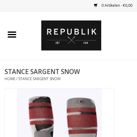
0 Artikelen - €0,00
Home
Ski Kleding
Ski
STANCE SARGENT SNOW
HOME
/
STANCE SARGENT SNOW
Bagage
Kadobon
Outlet
Fietsen