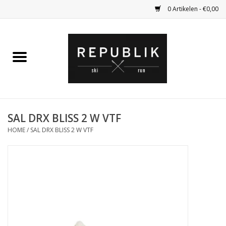
0 Artikelen - €0,00
Home
Ski Kleding
Ski
SAL DRX BLISS 2 W VTF
HOME
/
SAL DRX BLISS 2 W VTF
Bagage
Kadobon
Outlet
Fietsen