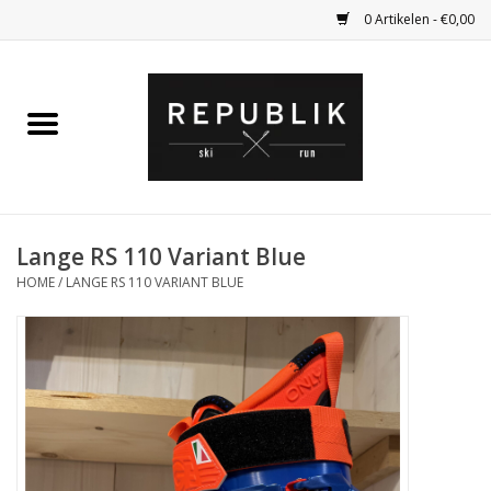
0 Artikelen - €0,00
Home
Ski Kleding
Ski
Lange RS 110 Variant Blue
HOME
/
LANGE RS 110 VARIANT BLUE
Bagage
Kadobon
Outlet
Fietsen