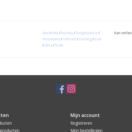
durability
/
hockey
/
longdistance
/
Aan verlan
mountains
/
offroad
/
running
/
trail
/
ultra
/
Scott
cten
Mijn account
ducten
Registreren
producten
Mijn bestellingen