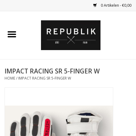
0 Artikelen - €0,00
Home
Ski Kleding
Ski
IMPACT RACING SR 5-FINGER W
HOME
/
IMPACT RACING SR 5-FINGER W
Bagage
Kadobon
Outlet
Fietsen