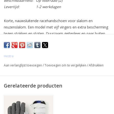
Beschikbaarheid:
Op voorraad
(2)
Levertijd:
1-2 werkdagen
Korte, nauwsluitende racehandschoen voor slalom en
reuzenslalom. Een model met vijf vingers en extra bescherming
tegen stokken en stoten. Duurzaam geitenleer en naar buiten
gerichte naden zorgen voor uitstekende grip, en G-Loft
synthetische isolatie helpt je hand warm te houden.
Hestra
Aan verlanglijst toevoegen
/
Toevoegen om te vergelijken
/
Afdrukken
Gerelateerde producten