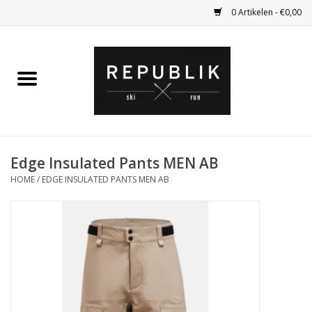
0 Artikelen - €0,00
Home
Ski Kleding
Ski
Edge Insulated Pants MEN AB
HOME
/
EDGE INSULATED PANTS MEN AB
Bagage
Kadobon
Outlet
Fietsen