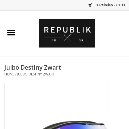
0 Artikelen - €0,00
Home
Ski Kleding
Ski
Julbo Destiny Zwart
HOME
/
JULBO DESTINY ZWART
Bagage
Kadobon
Outlet
Fietsen