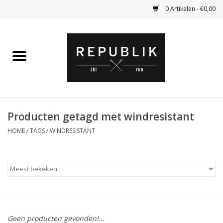
0 Artikelen - €0,00
Home
Ski Kleding
Ski
Producten getagd met windresistant
HOME
/
TAGS
/
WINDRESISTANT
Bagage
Kadobon
Outlet
Fietsen
Geen producten gevonden!...